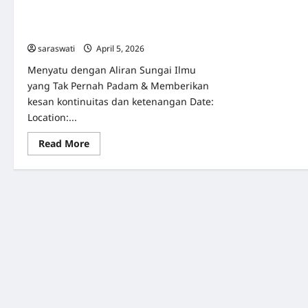
Pen
Gerbang Kebijaksanaan Tak Terbatas &
da
Strategi Aplikatif Meraih Kemurnian
Pe
Sej
Pikiran
202
saraswati
April 5, 2026
0
Menyatu dengan Aliran Sungai Ilmu
yang Tak Pernah Padam & Memberikan
kesan kontinuitas dan ketenangan Date:
Location:...
Read
Read More
more
about
Saraswati:
Arsitektur
Jiwa
–
Membuka
Gerbang
Kebijaksanaan
Tak
Terbatas
&
Strategi
Aplikatif
Meraih
Kemurnian
Pikiran