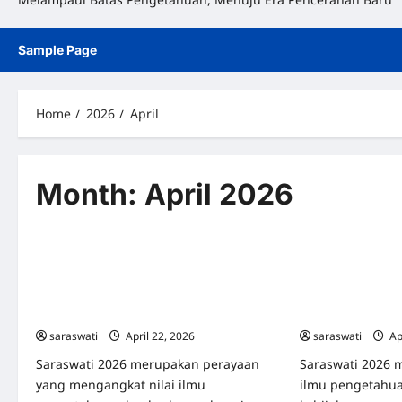
Sample Page
Home
2026
April
Month:
April 2026
Uncategorized
Uncategorized
Saraswati 2026: Perayaan Ilmu
Saraswati 2026:
Pengetahuan dan Budaya dalam
Pengetahuan, Se
Menyambut Kebijaksanaan di Era
Bersama Sarasw
Modern
Unggul
saraswati
April 22, 2026
0
saraswati
Ap
Saraswati 2026 merupakan perayaan
Saraswati 2026 
yang mengangkat nilai ilmu
ilmu pengetahua