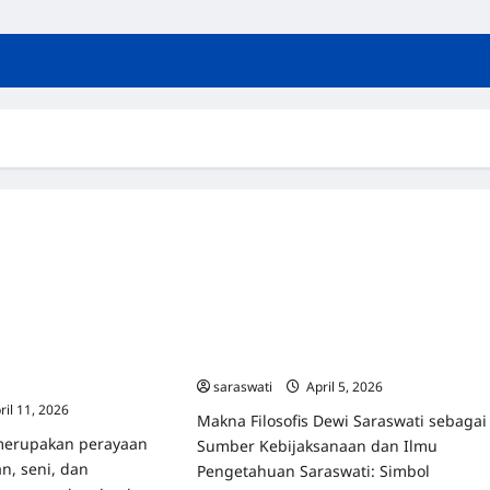
Uncategorized
 Perayaan Ilmu
Saraswati: Simbol Kebijaksanaan dan
ni, dan Kebijaksanaan
Inspirasi dalam Meraih Ilmu
ati Menuju Generasi
Pengetahuan Sejati di Era Modern 202
saraswati
April 5, 2026
0
ril 11, 2026
0
Makna Filosofis Dewi Saraswati sebagai
merupakan perayaan
Sumber Kebijaksanaan dan Ilmu
n, seni, dan
Pengetahuan Saraswati: Simbol