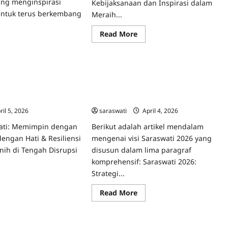
ang menginspirasi
Kebijaksanaan dan Inspirasi dalam
untuk terus berkembang
Meraih...
Read
Read More
more
ad
about
Uncategorized
re
Saraswati:
ut
Simbol
aswati
Kebijaksanaan
6:
dan
egi Jalan Menuju
Saraswati: Strategi Jalan Menuju
ayaan
Inspirasi
u
Pengetahuan Sejati
Pencerahan dan Pengetahuan Sejati
dalam
getahuan,
Meraih
2026
i,
Ilmu
n
ril 5, 2026
0
saraswati
April 4, 2026
1
Pengetahuan
ijaksanaan
Sejati
rsama
di
wati: Memimpin dengan
Berikut adalah artikel mendalam
aswati
Era
nuju
dengan Hati & Resiliensi
mengenai visi Saraswati 2026 yang
Modern
erasi
2026
rnih di Tengah Disrupsi
disusun dalam lima paragraf
ggul
komprehensif: Saraswati 2026:
Strategi...
ad
re
Read
Read More
ut
more
aswati:
about
ategi
Saraswati:
an
Strategi
nuju
Jalan