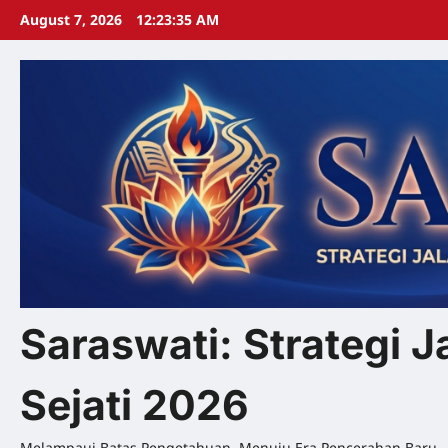
Skip
August 7, 2026
12:23:36 AM
to
content
Saraswati: Strategi
Sejati 2026
Melampaui Batas Pengetahuan, Menuju Era Pencerahan Baru