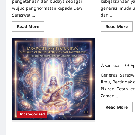
pengetahuan dan budaya sebagai
kebijaksanaan y
wujud penghormatan kepada Dewi
generasi muda 
Saraswati,...
dan...
Read
Re
Read More
Read More
Uncategorized
more
mo
about
abo
Saraswati
Sar
2026:
202
Saraswati: Strat
Perayaan
Per
Ilmu
Ilm
Pencerahan dan 
Pengetahuan
Pen
2026
dan
Sen
Budaya
da
saraswati
Ap
dalam
Keb
Menyambut
Be
Generasi Saras
Kebijaksanaan
Sar
di
Me
Ilmu, Bertindak 
Era
Gen
Pikiran: Tetap Je
Modern
Un
Zaman...
Re
Read More
mo
Uncategorized
abo
Sar
Str
Jal
Saraswati: Arsitektur Jiwa – Membuka
Me