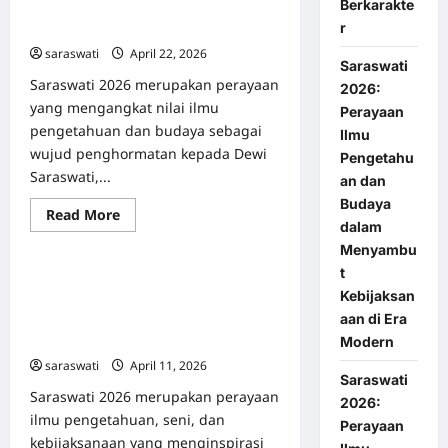
Berkarakte
Menyambut Kebijaksanaan di Era
dengan
Pendidikan
r
Modern
Berkualitas
saraswati
April 22, 2026
0
dan
Saraswati
Berkarakter
Saraswati 2026 merupakan perayaan
2026:
yang mengangkat nilai ilmu
Perayaan
pengetahuan dan budaya sebagai
Ilmu
wujud penghormatan kepada Dewi
Pengetahu
Saraswati,...
an dan
Budaya
Read
Read More
Uncategorized
dalam
more
about
Menyambu
Saraswati
2026:
t
Saraswati 2026: Perayaan Ilmu
Perayaan
Kebijaksan
Ilmu
Pengetahuan, Seni, dan
Pengetahuan
aan di Era
Kebijaksanaan Bersama Saraswati
dan
Budaya
Menuju Generasi Unggul
Modern
dalam
saraswati
April 11, 2026
0
Menyambut
Saraswati
Kebijaksanaan
di
Saraswati 2026 merupakan perayaan
2026:
Era
ilmu pengetahuan, seni, dan
Modern
Perayaan
kebijaksanaan yang menginspirasi