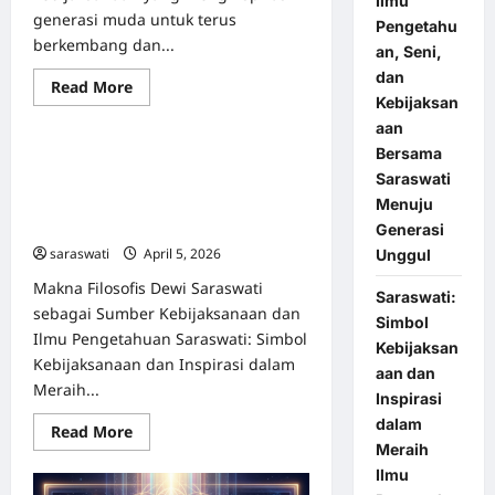
Ilmu
generasi muda untuk terus
Pengetahu
berkembang dan...
an, Seni,
dan
Read
Read More
Uncategorized
more
Kebijaksan
about
aan
Saraswati
2026:
Bersama
Saraswati: Simbol Kebijaksanaan
Perayaan
Ilmu
Saraswati
dan Inspirasi dalam Meraih Ilmu
Pengetahuan,
Pengetahuan Sejati di Era Modern
Menuju
Seni,
dan
2026
Generasi
Kebijaksanaan
saraswati
April 5, 2026
0
Unggul
Bersama
Saraswati
Menuju
Makna Filosofis Dewi Saraswati
Saraswati:
Generasi
sebagai Sumber Kebijaksanaan dan
Unggul
Simbol
Ilmu Pengetahuan Saraswati: Simbol
Kebijaksan
Kebijaksanaan dan Inspirasi dalam
aan dan
Meraih...
Inspirasi
dalam
Read
Read More
more
Meraih
about
Ilmu
Saraswati:
Simbol