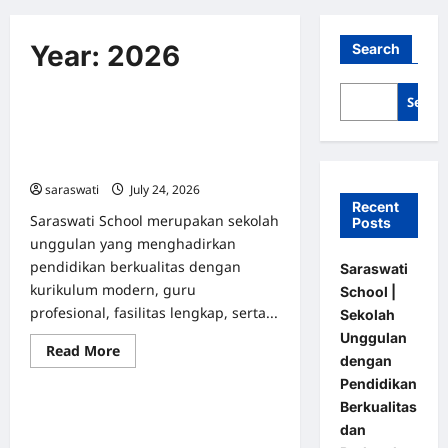
Year:
2026
Search
Uncategorized
Searc
Saraswati School | Sekolah
Unggulan dengan Pendidikan
Berkualitas dan Berkarakter
saraswati
July 24, 2026
0
Recent
Saraswati School merupakan sekolah
Posts
unggulan yang menghadirkan
pendidikan berkualitas dengan
Saraswati
kurikulum modern, guru
School |
profesional, fasilitas lengkap, serta...
Sekolah
Unggulan
Read
Read More
dengan
Uncategorized
more
about
Pendidikan
Saraswati
School
Berkualitas
Saraswati 2026: Perayaan Ilmu
|
dan
Sekolah
Pengetahuan dan Budaya dalam
Unggulan