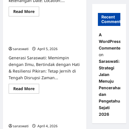
ketenangan Date: Location:...
Read
Read More
Uncategorized
more
Recent
about
Comments
Saraswati:
Arsitektur
Saraswati: Strategi Jalan Menuju
Jiwa
A
–
Pencerahan dan Pengetahuan Sejati
Membuka
WordPress
2026
Gerbang
Kebijaksanaan
Commenter
saraswati
April 5, 2026
0
Tak
on
Terbatas
Generasi Saraswati: Memimpin
&
Saraswati:
Strategi
dengan Ilmu, Bertindak dengan Hati
Aplikatif
Strategi
& Resiliensi Pikiran: Tetap Jernih di
Meraih
Jalan
Kemurnian
Tengah Disrupsi Zaman...
Pikiran
Menuju
Pencerahan
Read
Read More
Uncategorized
more
dan
about
Saraswati:
Pengetahuan
Strategi
Saraswati: Strategi Jalan Menuju
Sejati
Jalan
Menuju
Pencerahan dan Pengetahuan Sejati
2026
Pencerahan
2026
dan
Pengetahuan
saraswati
April 4, 2026
1
Sejati