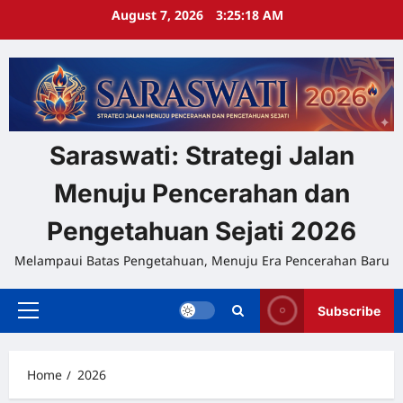
Skip
August 7, 2026
3:25:18 AM
to
content
Saraswati: Strategi Jalan
Menuju Pencerahan dan
Pengetahuan Sejati 2026
Melampaui Batas Pengetahuan, Menuju Era Pencerahan Baru
Subscribe
Primary
Menu
Home
2026