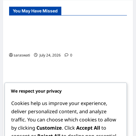
You May Have Missed
Uncategorized
Saraswati School | Sekolah Unggulan
dengan Pendidikan Berkualitas dan
Berkarakter
saraswati
July 24, 2026
0
Uncategorized
Saraswati 2026: Perayaan Ilmu
Pengetahuan dan Budaya dalam Menyambut
Kebijaksanaan di Era Modern
We respect your privacy
saraswati
April 22, 2026
0
Uncategorized
Cookies help us improve your experience,
deliver personalized content, and analyze
Saraswati 2026: Perayaan Ilmu
traffic. You can choose which cookies to allow
Pengetahuan, Seni, dan Kebijaksanaan
by clicking
Customize
. Click
Accept All
to
Bersama Saraswati Menuju Generasi Unggul