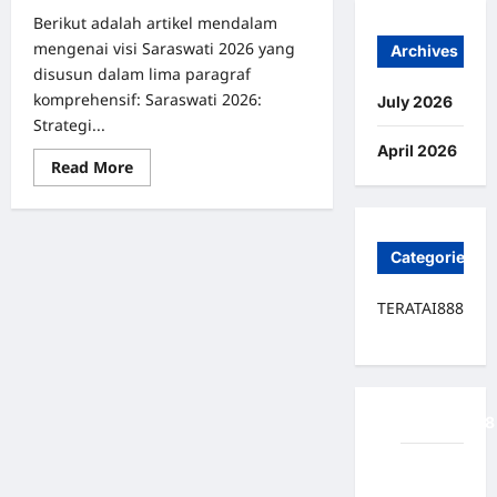
2026
Berikut adalah artikel mendalam
mengenai visi Saraswati 2026 yang
Archives
disusun dalam lima paragraf
komprehensif: Saraswati 2026:
July 2026
Strategi...
April 2026
Read
Read More
more
about
Saraswati:
Strategi
Jalan
Categories
Menuju
Pencerahan
dan
Pengetahuan
TERATAI888
Sejati
2026
TERATAI888
Slot
Thailand