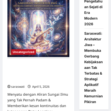
Pengetahu
Kebijaksanaan
dan
an Sejati di
Inspirasi
Era
dalam
Meraih
Modern
Ilmu
Pengetahuan
2026
Sejati
di
Saraswati:
Era
Modern
Arsitektur
2026
Jiwa –
Membuka
Uncategorized
Gerbang
Kebijaksan
Saraswati: Arsitektur Jiwa –
aan Tak
Membuka Gerbang Kebijaksanaan
Terbatas &
Tak Terbatas & Strategi Aplikatif
Strategi
Meraih Kemurnian Pikiran
Aplikatif
saraswati
April 5, 2026
0
Meraih
Menyatu dengan Aliran Sungai Ilmu
Kemurnian
yang Tak Pernah Padam &
Pikiran
Memberikan kesan kontinuitas dan